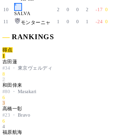
S
10
2
0
0
2
-17
0
SALVA
11
1
0
0
1
-24
0
モンターニャ
―
RANKINGS
得点
1
吉田蓮
#
34
・
東京ヴェルディ
8
2
和田倖来
#
80
・
Masakari
6
3
高橋一彰
#
23
・
Bravo
6
4
福原航海