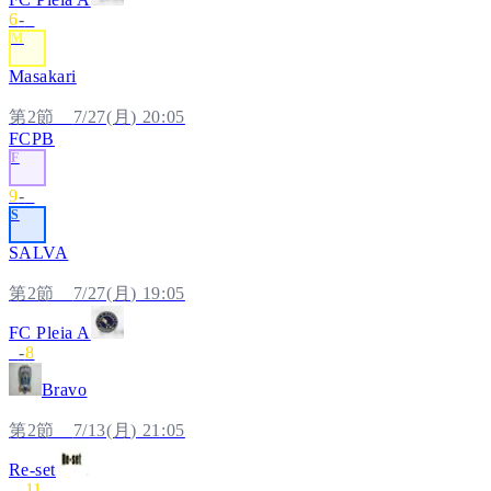
6
-
5
M
Masakari
第2節
7/27(月)
20:05
FCPB
F
9
-
1
S
SALVA
第2節
7/27(月)
19:05
FC Pleia A
4
-
8
Bravo
第2節
7/13(月)
21:05
Re-set
2
-
11