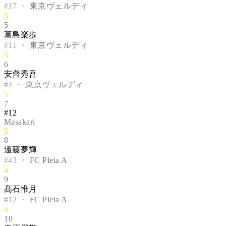
#
17
・
東京ヴェルディ
5
5
葛島楽歩
#
11
・
東京ヴェルディ
5
6
安齊秀吾
#
4
・
東京ヴェルディ
5
7
#12
Masakari
5
8
遠藤夢輝
#
43
・
FC Pleia A
4
9
髙石惟月
#
12
・
FC Pleia A
4
10