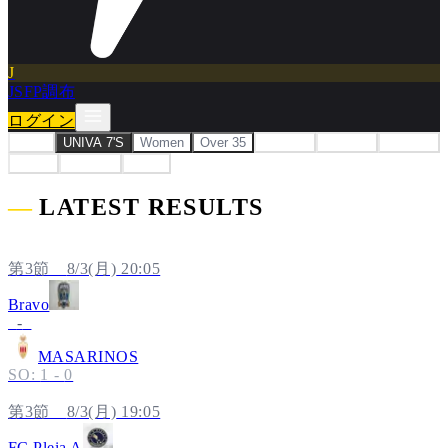
J
JSFP調布
ログイン
Open
UNIVA 7'S
Women
Over 35
Over 40
Over 45
Over 50
Junior
Jr.Youth
Youth
―
LATEST RESULTS
第3節
8/3(月)
20:05
Bravo
1
-
1
MASARINOS
SO:
1
-
0
第3節
8/3(月)
19:05
FC Pleia A