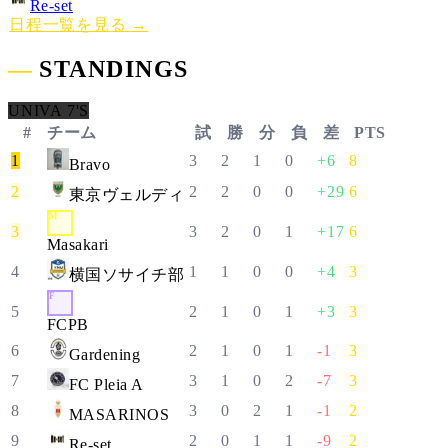
Re-set
日程一覧を見る →
―
STANDINGS
UNIVA 7'S
#
チーム
試
勝
分
負
差
PTS
1
3
2
1
0
+6
8
Bravo
2
2
2
0
0
+29
6
東京ヴェルディ
M
3
3
2
0
1
+17
6
Masakari
4
1
1
0
0
+4
3
横国ソサイチ部
F
5
2
1
0
1
+3
3
FCPB
6
2
1
0
1
-1
3
Gardening
7
3
1
0
2
-7
3
FC Pleia A
8
3
0
2
1
-1
2
MASARINOS
9
2
0
1
1
-9
2
Re-set