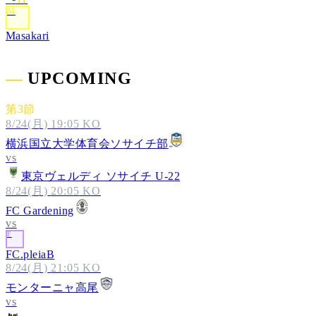
M
Masakari
―
UPCOMING
第
3
節
8/24(月)
19:05
KO
横浜国立大学体育会ソサイチ部
vs
東京ヴェルディ ソサイチ U-22
8/24(月)
20:05
KO
FC Gardening
vs
F
FC.pleiaB
8/24(月)
21:05
KO
モンターニャ高尾
vs