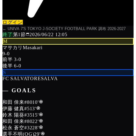
ログイン
←
UNIVA 7'S TOKYO J-SOCIETY FOOTBALL PARK 調布 2026-2027
終了
第
1
節
2026/06/22 12:05
M
マサカリ
Masakari
9
-
0
前半
3
-
0
後半
6
-
0
S
FC SALVATORE
SALVA
― GOALS
和田 倖来
#80
10
'
伊藤 健真
#5
13
'
鈴木 陽葵
#35
15
'
和田 倖来
#80
22
'
松永 蒼空
#32
28
'
選手不明
(OG)
29
'