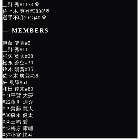
上野 秀
#11
33
'
佐々木 爽登
#38
38
'
選手不明
(OG)
40
'
― MEMBERS
伊藤 健真
#
5
上野 秀
#
11
強矢 寛太
#
28
松永 蒼空
#
30
鈴木 陽葵
#
35
佐々木 爽登
#
38
林 剛輝
#
61
和田 倖来
#
80
#
21
平賀 大夢
#
22
藤川 煌介
#
29
齋藤 慧人
#
30
森永 健太
#
38
三嶋 碧
#
42
梅原 康輔
#
57
小宮 快斗