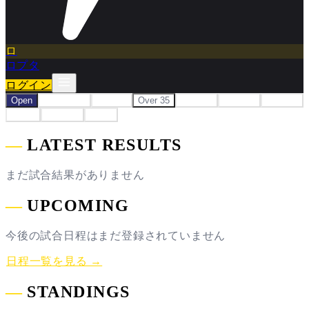
ロ
ロプタ
ログイン
Open
UNIVA 7'S
Women
Over 35
Over 40
Over 45
Over 50
Junior
Jr.Youth
Youth
―
LATEST RESULTS
まだ試合結果がありません
―
UPCOMING
今後の試合日程はまだ登録されていません
日程一覧を見る →
―
STANDINGS