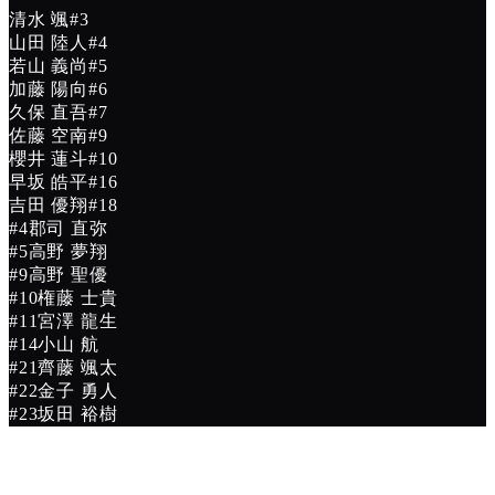
清水 颯
#
3
山田 陸人
#
4
若山 義尚
#
5
加藤 陽向
#
6
久保 直吾
#
7
佐藤 空南
#
9
櫻井 蓮斗
#
10
早坂 皓平
#
16
吉田 優翔
#
18
#
4
郡司 直弥
#
5
高野 夢翔
#
9
高野 聖優
#
10
権藤 士貴
#
11
宮澤 龍生
#
14
小山 航
#
21
齊藤 颯太
#
22
金子 勇人
#
23
坂田 裕樹