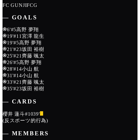
FC GUNJI
FCG
― GOALS
6
'
#5
高野 夢翔
19
'
#11
宮澤 龍生
19
'
#5
高野 夢翔
21
'
#23
坂田 裕樹
25
'
#21
齊藤 颯太
26
'
#5
高野 夢翔
28
'
#14
小山 航
31
'
#14
小山 航
33
'
#21
齊藤 颯太
35
'
#23
坂田 裕樹
― CARDS
櫻井 蓮斗
#10
39
'
(
反スポーツ的行為
)
― MEMBERS